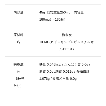
内容量
45g
［1粒重量250mg（内容量
180mg）×180粒］
原材料
粉末炭
名
HPMC
(ヒドロキシプロピルメチルセ
ルロース)
栄養成
熱量 0.045kcal / たんぱく質 0.0g /
分
脂質 0.0g /糖質 0.012g / 食物繊維
（6粒当
1.076g / 食塩相当量 0.0g
たり）